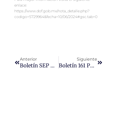
enlace:
https://www.dof.gob.mx/nota_detalle.php?
codigo=5729964&fecha=10/06/2024#gsc.tab=0
Ant
Siguien
Anterior
Siguiente
Boletín SEP No 127 Modelo Curricular Entrará En Vigor En El Ciclo Escolar 2023-2024: Delfina Gómez Álvarez
Boletín 161 Publica SEP Plan De Estudio Para Educación Preescolar, Primaria Y Secundaria Y Programas Sintéticos Fases 1 A 6