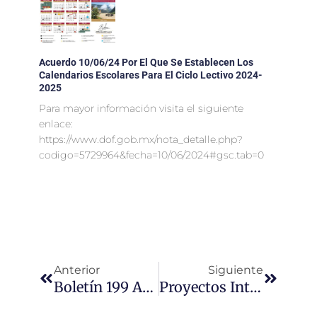
Acuerdo 10/06/24 Por El Que Se Establecen Los
Calendarios Escolares Para El Ciclo Lectivo 2024-
2025
Para mayor información visita el siguiente
enlace:
https://www.dof.gob.mx/nota_detalle.php?
codigo=5729964&fecha=10/06/2024#gsc.tab=0
Ant
Siguien
Anterior
Siguiente
Boletín 199 Anuncia SEP Nuevo Marco Para La Convivencia Escolar En Escuelas De Educación Básica De La Ciudad De México
Proyectos Integradores. Preescolar. ¡Aprendamos En Comunidad!